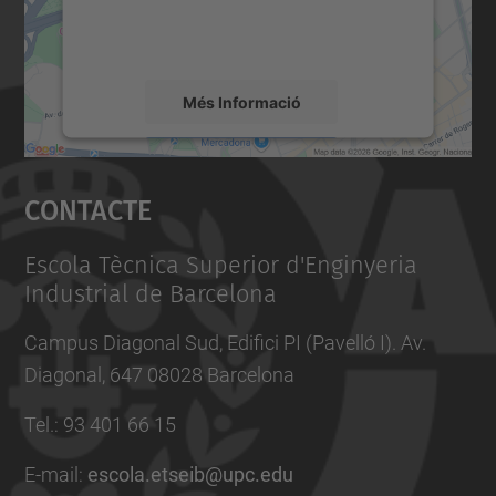
detalls i accepteu el servei per veure el
mapa.
Més Informació
Accepta
Contacte
powered by
Usercentrics Consent
Management Platform
Escola Tècnica Superior d'Enginyeria
Industrial de Barcelona
Campus Diagonal Sud, Edifici PI (Pavelló I). Av.
Diagonal, 647 08028 Barcelona
Tel.
:
93 401 66 15
E-mail
:
escola.etseib@upc.edu