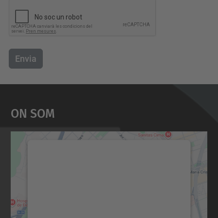
Envia
On Som
Necessitem el vostre
consentiment per carregar el
servei Google Maps!
Utilitzem un servei de tercers per incrustar
contingut del mapa que pugui recollir dades
sobre la vostra activitat. Reviseu-ne els