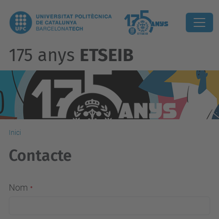
175 anys
ETSEIB
Inici
Contacte
Nom