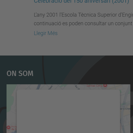
Celebració del 150 aniversari (2001)
L’any 2001 l’Escola Tècnica Superior d’Eng
continuació es poden consultar un conjunt
Llegir Més
On Som
Necessitem el vostre consentiment
per carregar el servei Google Maps!
Utilitzem un servei de tercers per incrustar
contingut del mapa que pugui recollir dades
sobre la vostra activitat. Reviseu-ne els