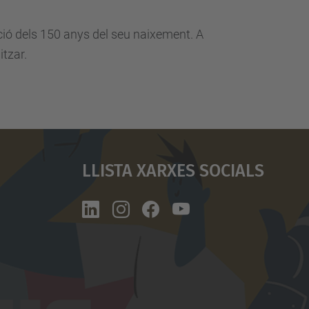
ció dels 150 anys del seu naixement. A
tzar.
Llista Xarxes Socials