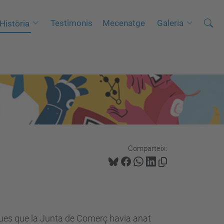
Cerca
C
Testimonis
Mecenatge
Galeria
Història
e
r
c
a
a
v
a
n
Comparteix:
ç
a
d
a
…
fiques que la Junta de Comerç havia anat