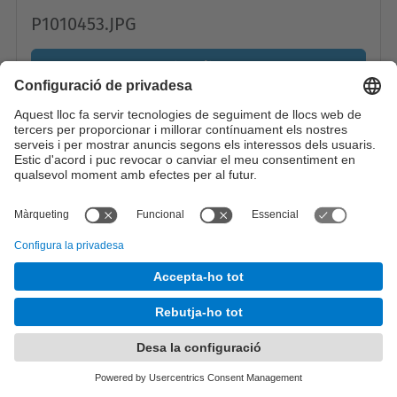
P1010453.JPG
Visualitza