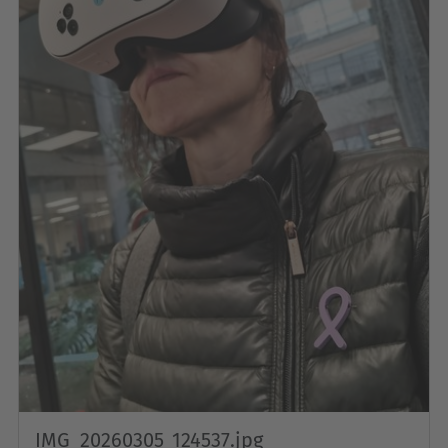
IMG_20260305_124537.jpg