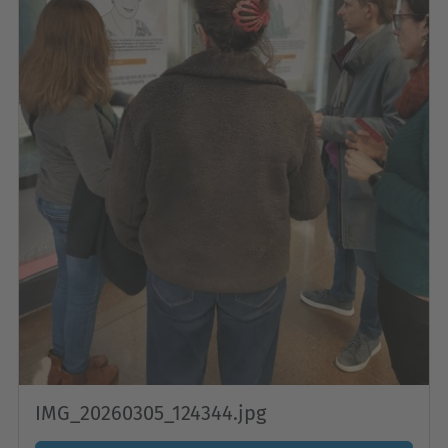
IMG_20260305_124344.jpg